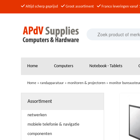
Altijd scherp geprijsd
Groot assortiment
Franco leveringen vanaf 
Home
Computers
Notebook - Tablets
Home
»
randapparatuur
»
monitoren & projectoren
»
monitor bureausteu
Assortiment
netwerken
mobiele telefonie & navigatie
componenten