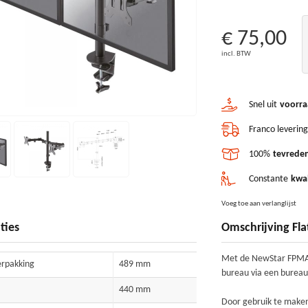
€ 75,00
incl. BTW
Snel uit
voorra
Franco levering
100%
tevreden
Constante
kwal
Voeg toe aan verlanglijst
ties
Omschrijving Fla
Met de NewStar FPMA-
rpakking
489 mm
bureau via een bureau
440 mm
Door gebruik te maken