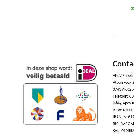
Minimuma
schermcom
2
Maximale 
Hoeveelhe
Conta
Breedte 
Lengte o
APdV Suppli
Atoomweg 2
Hoogte v
9743 AK Gro
Telefoon: 05
Hoeveelh
info@apdv.n
BTW: NL001
IBAN: NL61
BIC: RABON
KVK: 01088