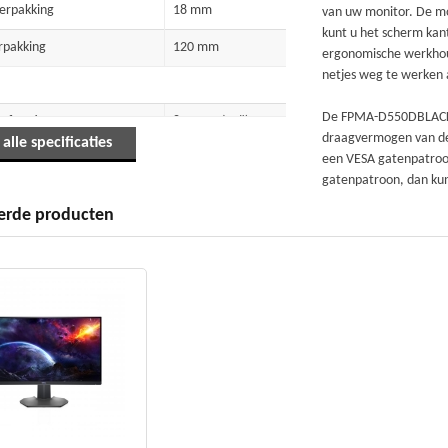
erpakking
18 mm
van uw monitor. De mo
kunt u het scherm kan
rpakking
120 mm
ergonomische werkhoudi
netjes weg te werken 
De FPMA-D550DBLACK h
afmetingen
81,3 cm (32")
draagvermogen van de 
patibiliteit
 alle specificaties
een VESA gatenpatroo
splays ondersteund
2
gatenpatroon, dan kun
erde producten
nterface compatibiliteit
100 x 100 mm
nterface compatibiliteit
75 x 75 mm
 het product
Zwart
Klem/doorvoer
ijze
Bureau