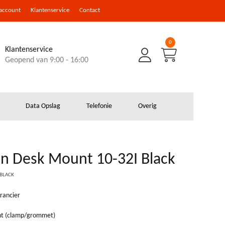
 account
Klantenservice
Contact
0
Klantenservice
Geopend van 9:00 - 16:00
Data Opslag
Telefonie
Overig
en Desk Mount 10-32I Black
DBLACK
rancier
nt (clamp/grommet)