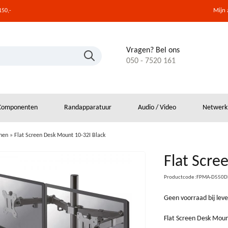
Mijn
150,-
Vragen? Bel ons
050 - 7520 161
Componenten
Randapparatuur
Audio / Video
Netwerk
nen
»
Flat Screen Desk Mount 10-32I Black
Flat Scre
Productcode :FPMA-D550
Geen voorraad bij leve
Flat Screen Desk Mou