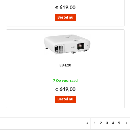
€ 619,00
Bestel nu
EB-E20
7 Op voorraad
€ 649,00
Bestel nu
«
1
2
3
4
5
»