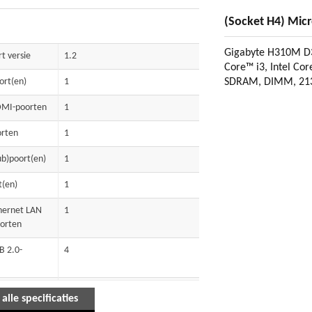
(Socket H4) Micr
Gigabyte H310M D3H 
t versie
1.2
Core™ i3, Intel Core
ort(en)
1
SDRAM, DIMM, 213
DMI-poorten
1
orten
1
b)poort(en)
1
t(en)
1
hernet LAN
1
oorten
B 2.0-
4
sie
1.4
 alle specificaties