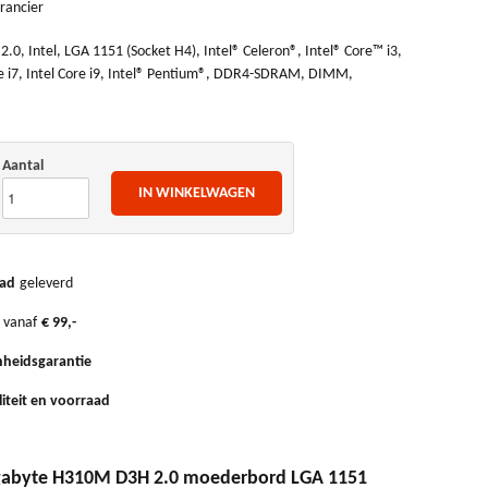
rancier
0, Intel, LGA 1151 (Socket H4), Intel® Celeron®, Intel® Core™ i3,
ore i7, Intel Core i9, Intel® Pentium®, DDR4-SDRAM, DIMM,
Aantal
ad
geleverd
 vanaf
€ 99,-
heidsgarantie
iteit en voorraad
gabyte H310M D3H 2.0 moederbord LGA 1151