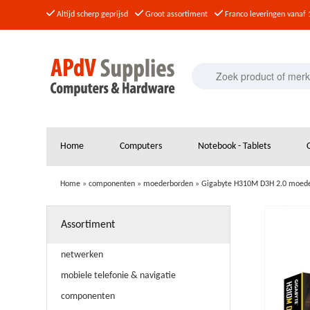
Altijd scherp geprijsd
Groot assortiment
Franco leveringen vanaf 
Home
Computers
Notebook - Tablets
Home
»
componenten
»
moederborden
»
Gigabyte H310M D3H 2.0 moeder
Assortiment
netwerken
mobiele telefonie & navigatie
componenten