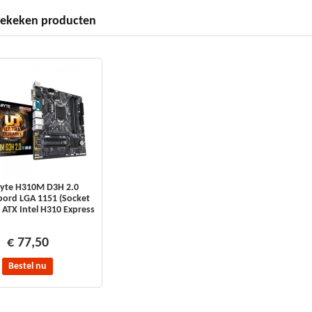
splayPorts
1
bekeken producten
2 (M) slots
1
l-connector
Ja
unde
SATA III
tioninterfaces
A III
4
s
ogen-
Ja
yte H310M D3H 2.0
ord LGA 1151 (Socket
r
 ATX Intel H310 Express
r connector
Ja
€ 77,50
en 1 (3.1 Gen
1
Bestel nu
tingen
 connector
Ja