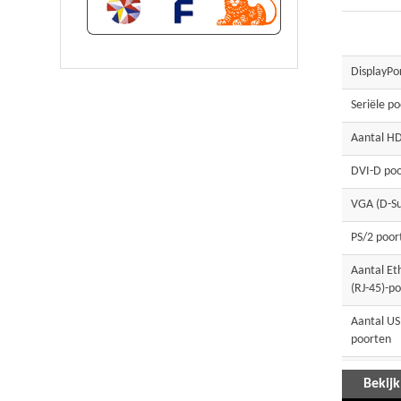
DisplayPor
Seriële po
Aantal H
DVI-D po
VGA (D-Su
PS/2 poor
Aantal Et
(RJ-45)-p
Aantal US
poorten
HDMI ver
Bekijk