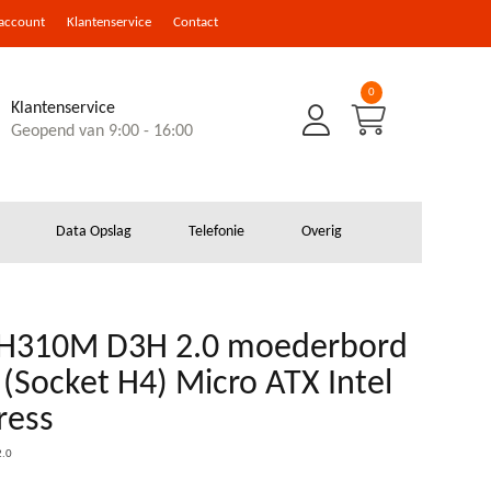
 account
Klantenservice
Contact
0
Klantenservice
Geopend van 9:00 - 16:00
Data Opslag
Telefonie
Overig
 H310M D3H 2.0 moederbord
(Socket H4) Micro ATX Intel
ress
2.0