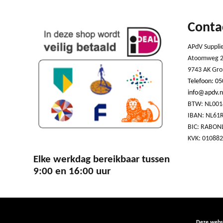
TPM conn
Conta
Aansluiti
koeler
APdV Suppli
Atoomweg 2
USB 2.0 a
9743 AK Gro
Aansluiti
Telefoon: 05
behuizing
info@apdv.n
BTW: NL001
Aansluitin
IBAN: NL61
audiopane
BIC: RABON
voorzijde
KVK: 01088
Aansluitin
ventilato
Elke werkdag bereikbaar tussen
9:00 en 16:00 uur
Serial por
Aantal Par
aansluiti
Deze websi