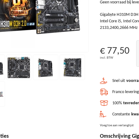
Geen voorraad bij leve
Gigabyte H310M D3H 2.
Intel Core i5, Intel C
2133,2400,2666 MHz
€ 77,50
incl. BTW
Snel uit
voorra
Franco levering
100%
tevreden
Constante
kwal
Voeg toe aan verlanglijst
ties
Omschrijving Gi