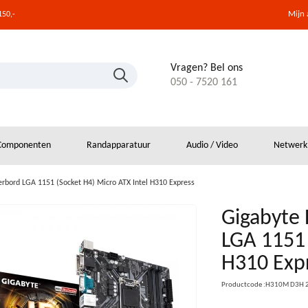
Mijn
150,-
Vragen? Bel ons
050 - 7520 161
Componenten
Randapparatuur
Audio / Video
Netwerk
bord LGA 1151 (Socket H4) Micro ATX Intel H310 Express
Gigabyte
LGA 1151 
H310 Exp
Productcode :H310M D3H 