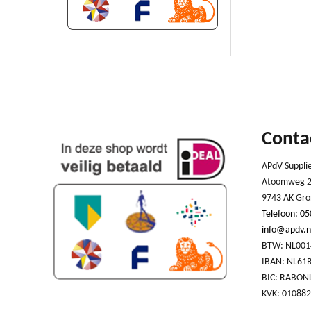
Conta
APdV Suppli
Atoomweg 2
9743 AK Gro
Telefoon: 05
info@apdv.n
BTW: NL001
IBAN: NL61
BIC: RABON
KVK: 01088