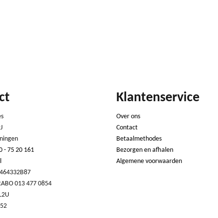
ct
Klantenservice
es
Over ons
J
Contact
ningen
Betaalmethodes
0 - 75 20 161
Bezorgen en afhalen
l
Algemene voorwaarden
464332B87
RABO 013 477 0854
L2U
252