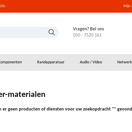
Mijn
150,-
Vragen? Bel ons
050 - 7520 161
Componenten
Randapparatuur
Audio / Video
Netwerk
er-materialen
jn er geen producten of diensten voor uw zoekopdracht "" gevon