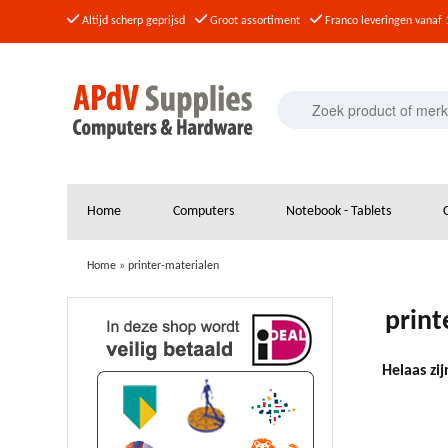
Altijd scherp geprijsd
Groot assortiment
Franco leveringen vanaf 
Home
Computers
Notebook - Tablets
Home
»
printer-materialen
print
Helaas zi